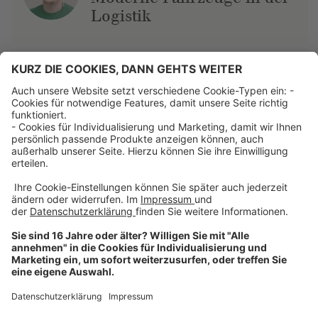
Logistik
Über uns
Dehner Unternehmen
Jobs bei Dehner