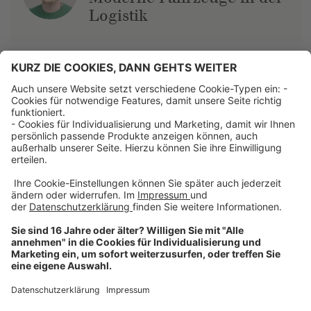
Logistik
Über uns
Dehner Unternehmen
Jobs bei Dehner