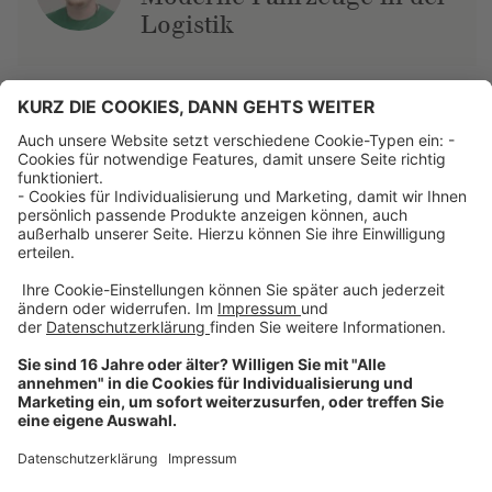
Logistik
Über uns
Dehner Unternehmen
Jobs bei Dehner