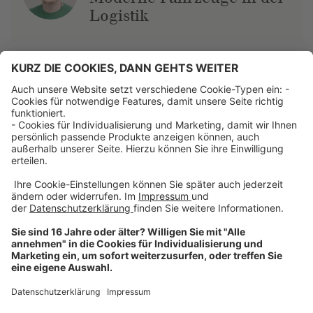
Logistik
Über uns
Dehner Unternehmen
Jobs bei Dehner