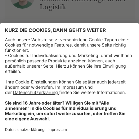
Logistik
Über uns
Dehner Unternehmen
Jobs bei Dehner