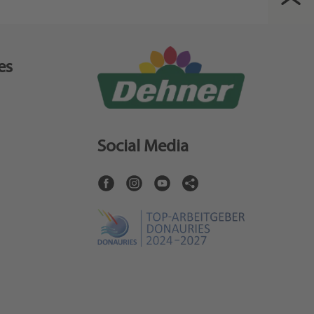
es
Social Media