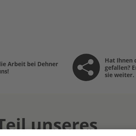
Hat Ihnen 
ie Arbeit bei Dehner
gefallen? 
uns!
sie weiter.
Teil unseres