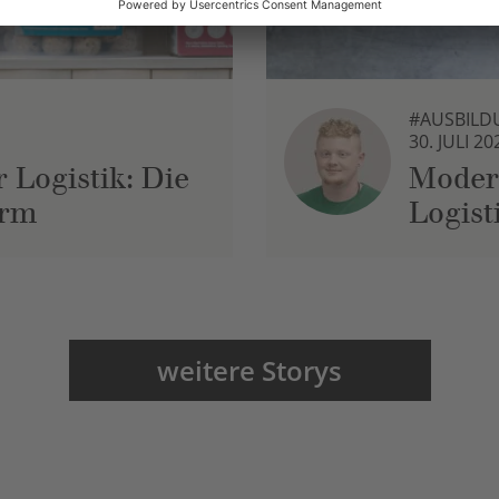
#AUSBILD
30. JULI 20
 Logistik: Die
Moder
urm
Logist
weitere Storys