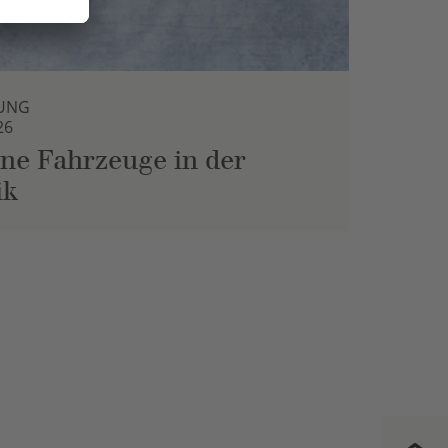
UNG
26
ne Fahrzeuge in der
ik