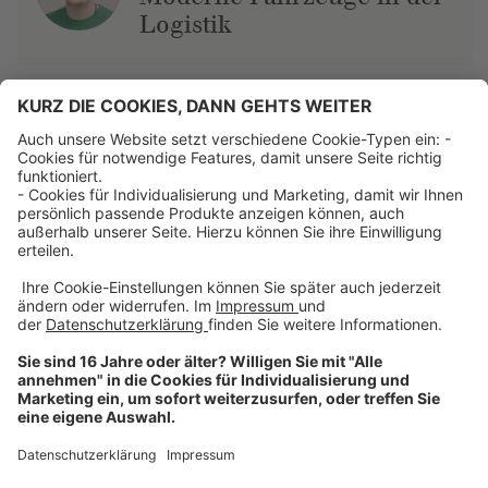
Logistik
Über uns
Dehner Unternehmen
Jobs bei Dehner