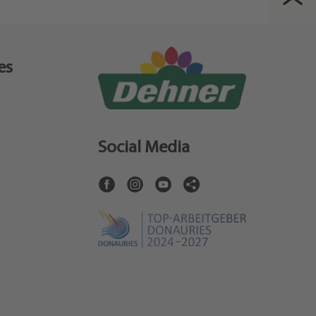
es
Social Media