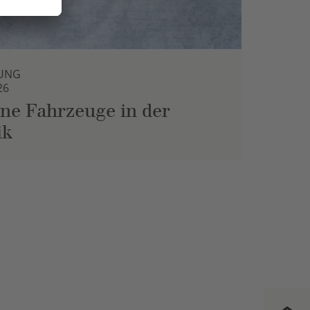
UNG
26
ne Fahrzeuge in der
ik