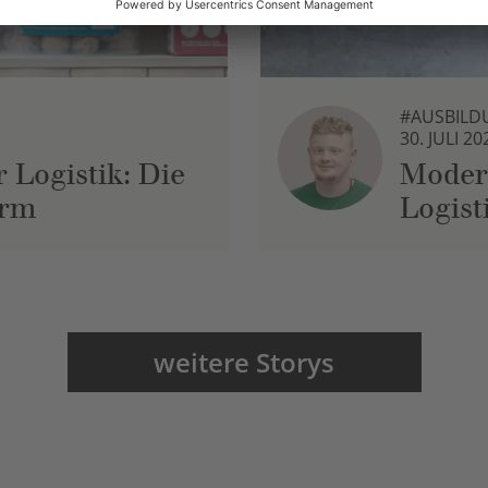
#AUSBILD
30. JULI 20
 Logistik: Die
Moder
urm
Logist
weitere Storys