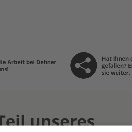
Hat Ihnen 
ie Arbeit bei Dehner
gefallen? 
uns!
sie weiter.
Teil unseres