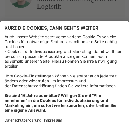
Logistik
Über uns
Dehner Unternehmen
Jobs bei Dehner