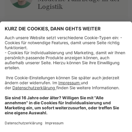
Logistik
Über uns
Dehner Unternehmen
Jobs bei Dehner