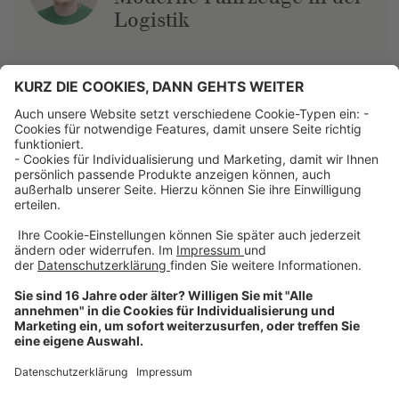
Logistik
Über uns
Dehner Unternehmen
Jobs bei Dehner