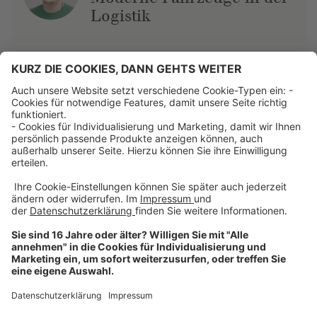
Logistik
Über uns
Dehner Unternehmen
Jobs bei Dehner