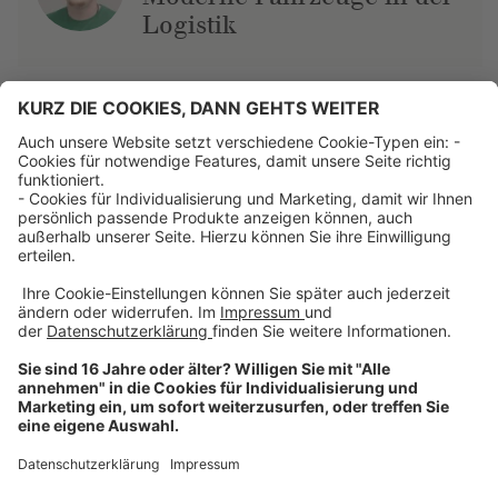
Logistik
Über uns
Dehner Unternehmen
Jobs bei Dehner