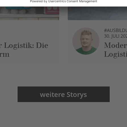
#AUSBILD
30. JULI 20
 Logistik: Die
Moder
urm
Logist
weitere Storys