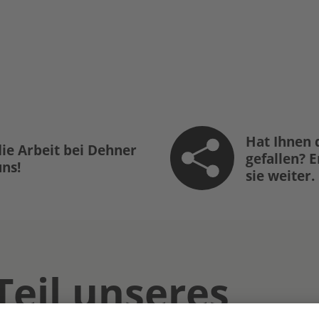
Hat Ihnen 
ie Arbeit bei Dehner
gefallen? 
uns!
sie weiter.
Teil unseres