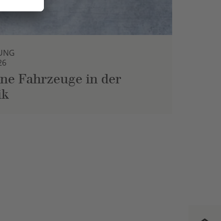
UNG
26
ne Fahrzeuge in der
ik