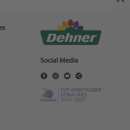
es
Social Media