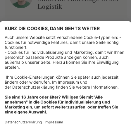
Logistik
Über uns
Dehner Unternehmen
Jobs bei Dehner