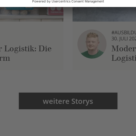
#AUSBILD
30. JULI 20
 Logistik: Die
Moder
urm
Logist
weitere Storys