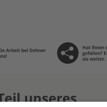
Hat Ihnen 
ie Arbeit bei Dehner
gefallen? 
uns!
sie weiter.
Teil unseres