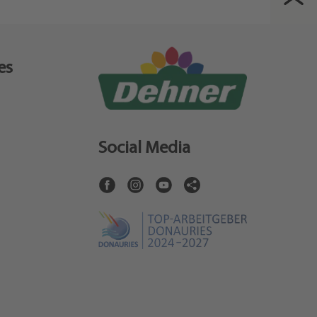
es
Social Media