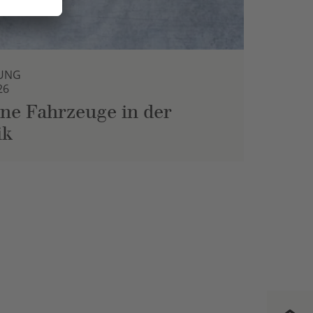
UNG
26
ne Fahrzeuge in der
ik