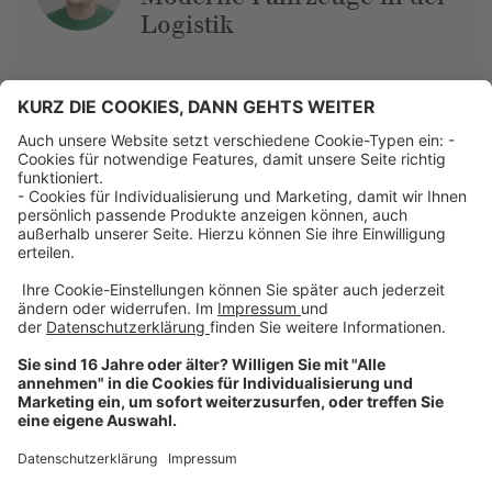
Logistik
Über uns
Dehner Unternehmen
Jobs bei Dehner