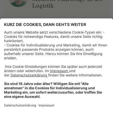
Logistik
Über uns
Dehner Unternehmen
Jobs bei Dehner