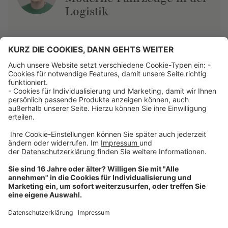
Logistik
Über uns
Dehner Unternehmen
Jobs bei Dehner