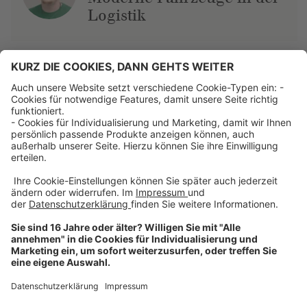
Logistik
Über uns
Dehner Unternehmen
Jobs bei Dehner