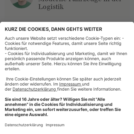
Logistik
Über uns
Dehner Unternehmen
Jobs bei Dehner