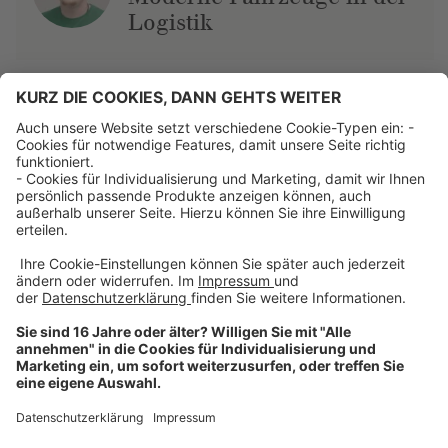
Logistik
Über uns
Dehner Unternehmen
Jobs bei Dehner