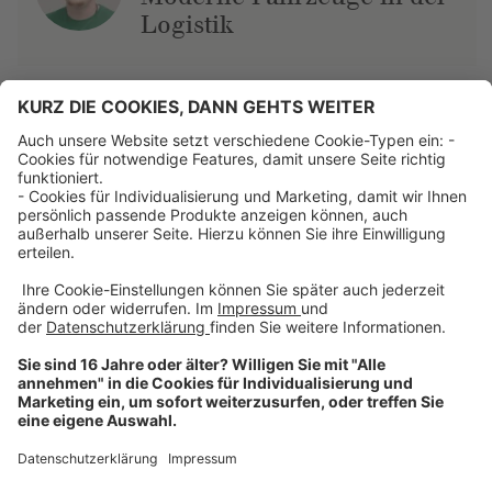
Logistik
Über uns
Dehner Unternehmen
Jobs bei Dehner