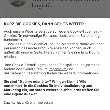
Logistik
Über uns
Dehner Unternehmen
Jobs bei Dehner