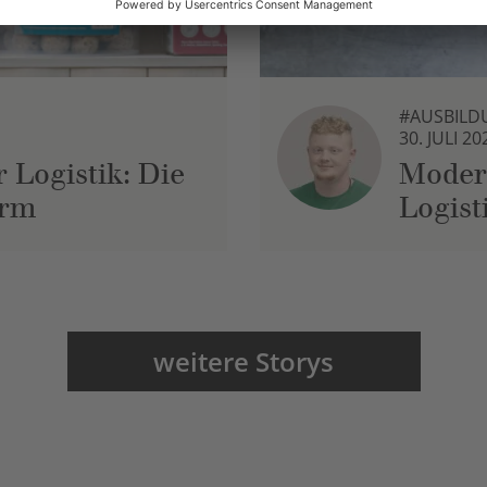
#AUSBILD
30. JULI 20
 Logistik: Die
Moder
urm
Logist
weitere Storys