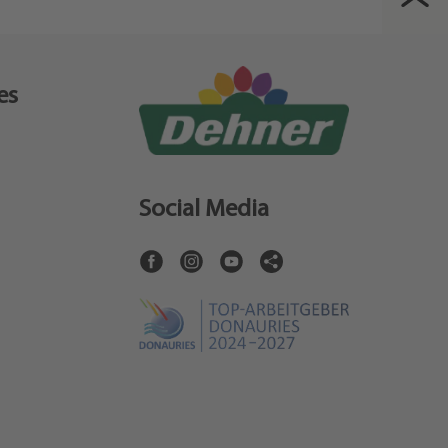
es
Social Media