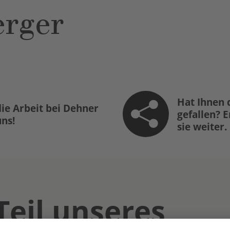
rger
Hat Ihnen 
ie Arbeit bei Dehner
gefallen? 
uns!
sie weiter.
Teil unseres