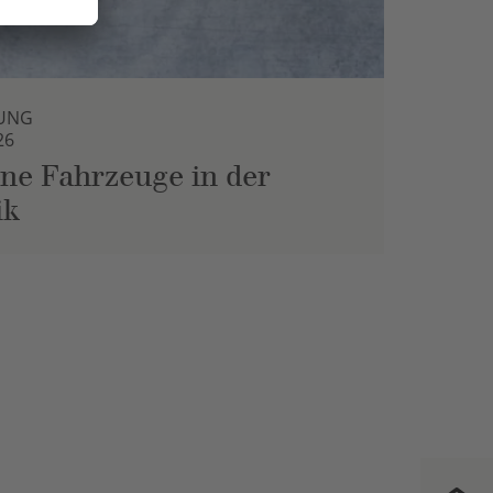
UNG
26
ne Fahrzeuge in der
ik