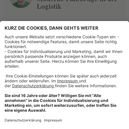
Logistik
Über uns
Dehner Unternehmen
Jobs bei Dehner