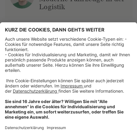
Logistik
Über uns
Dehner Unternehmen
Jobs bei Dehner