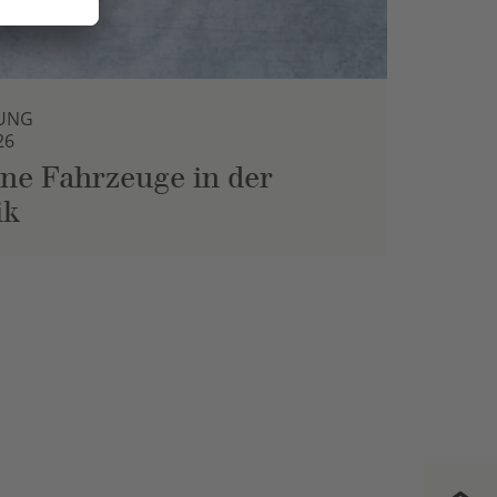
UNG
26
ne Fahrzeuge in der
ik