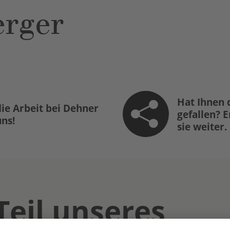
rger
Hat Ihnen 
ie Arbeit bei Dehner
gefallen? 
uns!
sie weiter.
Teil unseres