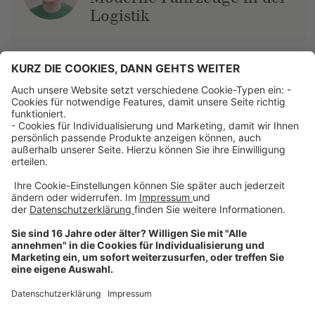
Logistik
Über uns
Dehner Unternehmen
Jobs bei Dehner