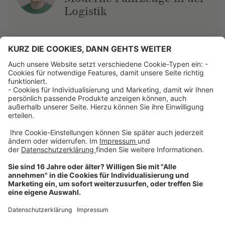
Logistik
Über uns
Dehner Unternehmen
Jobs bei Dehner