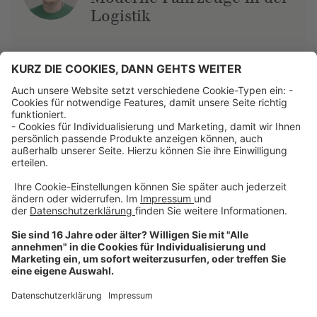
Logistik
Über uns
Dehner Unternehmen
Jobs bei Dehner