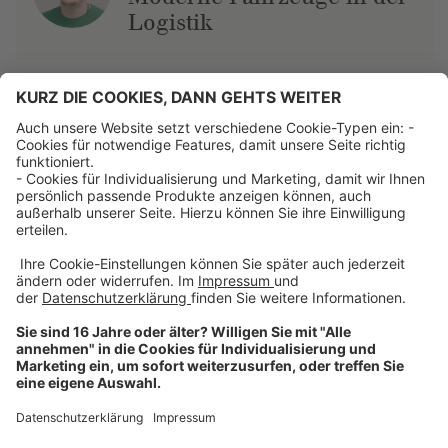
Logistik
Über uns
Dehner Unternehmen
Jobs bei Dehner