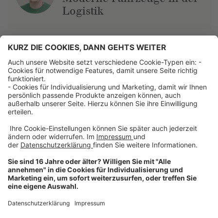
Logistik
Über uns
Dehner Unternehmen
Jobs bei Dehner