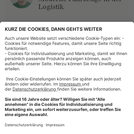
Logistik
Über uns
Dehner Unternehmen
Jobs bei Dehner