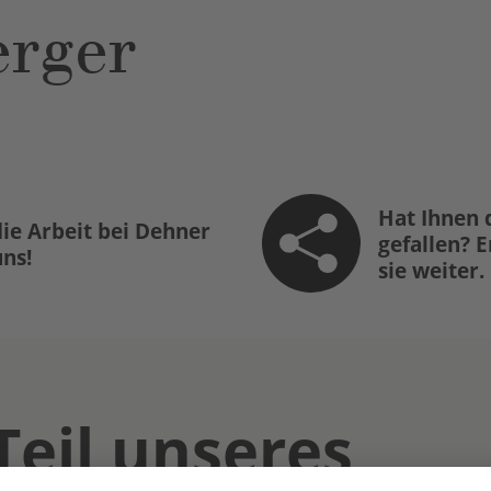
rger
Hat Ihnen 
ie Arbeit bei Dehner
gefallen? 
uns!
sie weiter.
Teil unseres