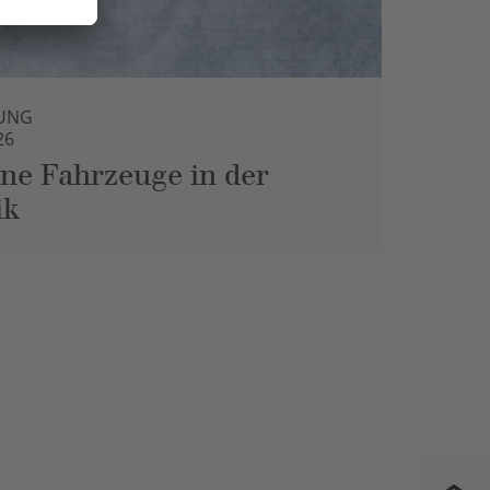
UNG
26
ne Fahrzeuge in der
ik