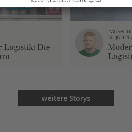
#AUSBILD
30. JULI 20
 Logistik: Die
Moder
urm
Logist
weitere Storys