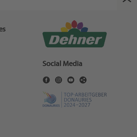
es
Social Media