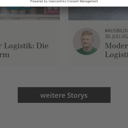
#AUSBILD
30. JULI 20
 Logistik: Die
Moder
urm
Logist
weitere Storys