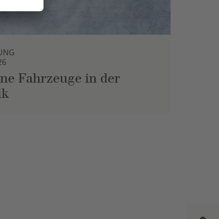
UNG
26
ne Fahrzeuge in der
ik