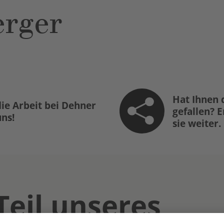
rger
Hat Ihnen 
ie Arbeit bei Dehner
gefallen? 
uns!
sie weiter.
Teil unseres