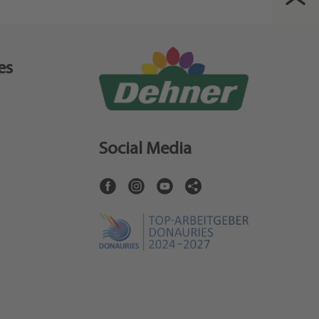
es
Social Media