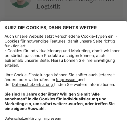
Logistik
Über uns
Dehner Unternehmen
Jobs bei Dehner