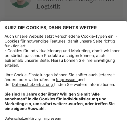
Logistik
Über uns
Dehner Unternehmen
Jobs bei Dehner