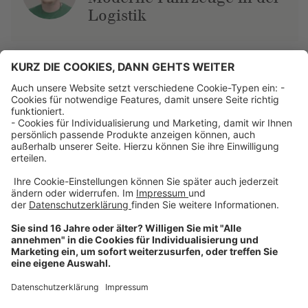
Logistik
Über uns
Dehner Unternehmen
Jobs bei Dehner