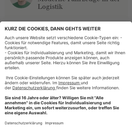
Logistik
Über uns
Dehner Unternehmen
Jobs bei Dehner