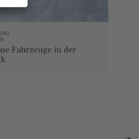
UNG
26
ne Fahrzeuge in der
ik