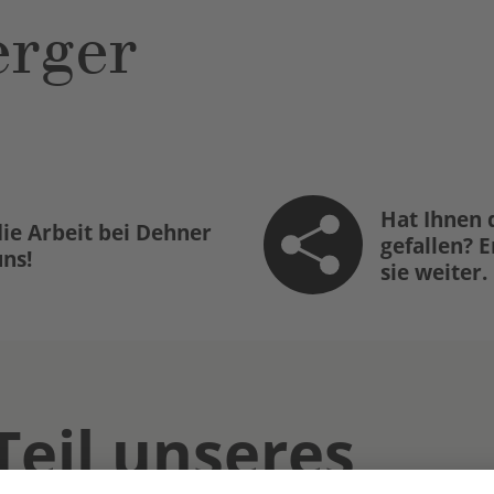
rger
Hat Ihnen 
ie Arbeit bei Dehner
gefallen? 
uns!
sie weiter.
Teil unseres