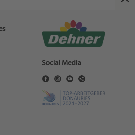
es
Social Media