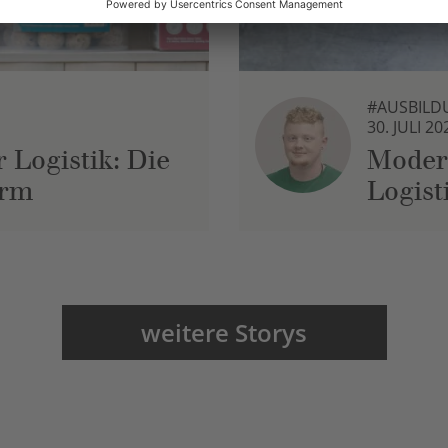
#AUSBILD
30. JULI 20
 Logistik: Die
Moder
urm
Logist
weitere Storys