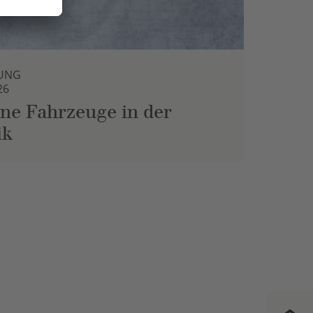
UNG
26
ne Fahrzeuge in der
ik