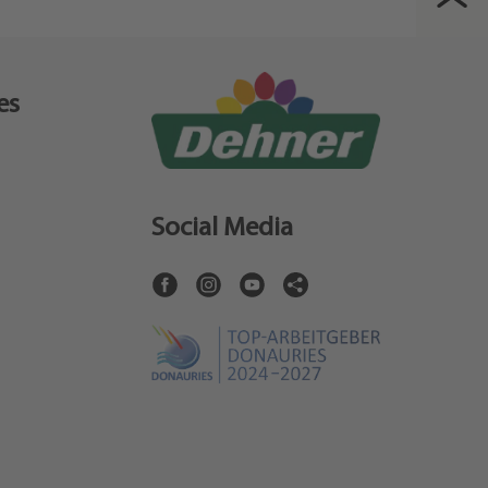
es
Social Media