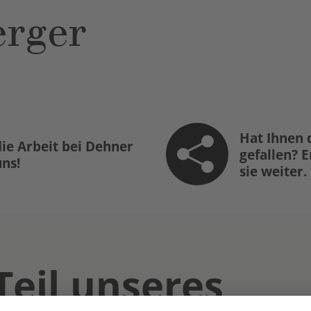
rger
Hat Ihnen 
ie Arbeit bei Dehner
gefallen? 
uns!
sie weiter.
Teil unseres