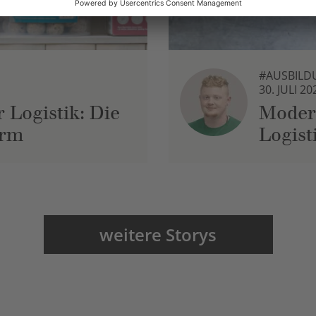
#AUSBILD
30. JULI 20
 Logistik: Die
Moder
urm
Logist
weitere Storys