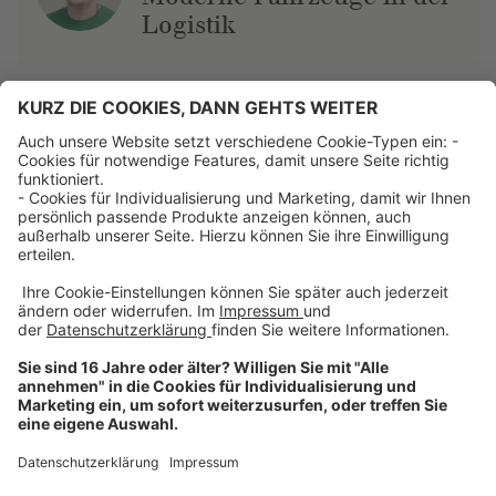
Logistik
Über uns
Dehner Unternehmen
Jobs bei Dehner