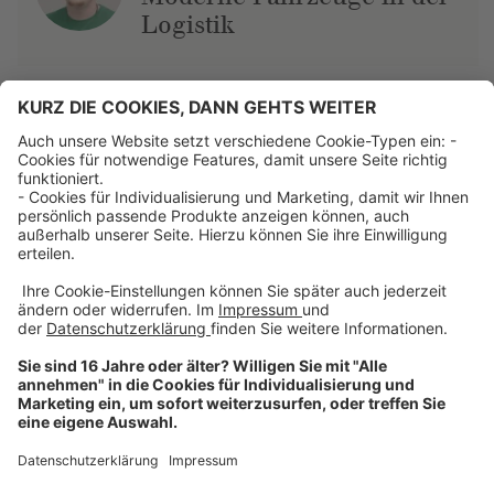
Logistik
Über uns
Dehner Unternehmen
Jobs bei Dehner