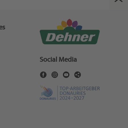
es
Social Media