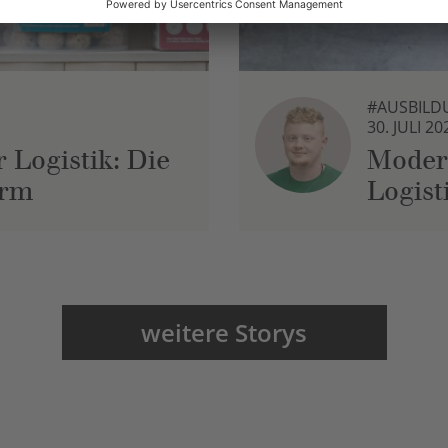
#AUSBILD
30. JULI 20
 Logistik: Die
Moder
urm
Logist
weitere Storys