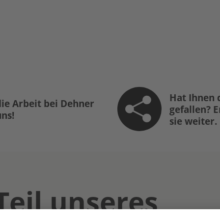
Hat Ihnen 
ie Arbeit bei Dehner
gefallen? 
uns!
sie weiter.
Teil unseres