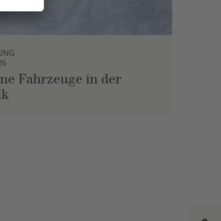
UNG
26
ne Fahrzeuge in der
ik