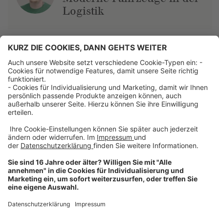
Logistik
Über uns
Dehner Unternehmen
Jobs bei Dehner