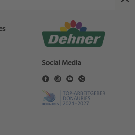
es
Social Media