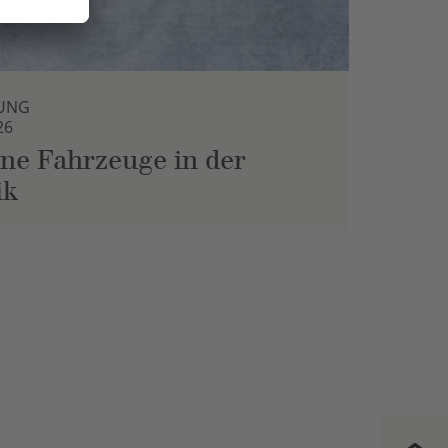
UNG
26
ne Fahrzeuge in der
ik