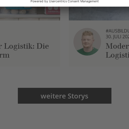
#AUSBILD
30. JULI 20
 Logistik: Die
Moder
urm
Logist
weitere Storys