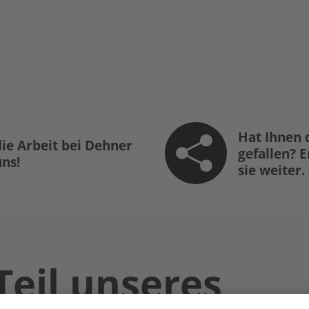
Hat Ihnen 
ie Arbeit bei Dehner
gefallen? 
uns!
sie weiter.
Teil unseres