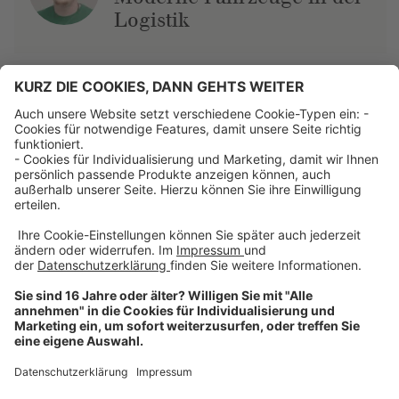
Logistik
Über uns
Dehner Unternehmen
Jobs bei Dehner