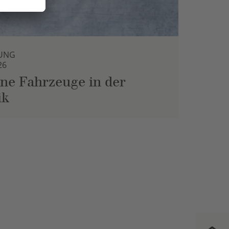
UNG
26
ne Fahrzeuge in der
ik