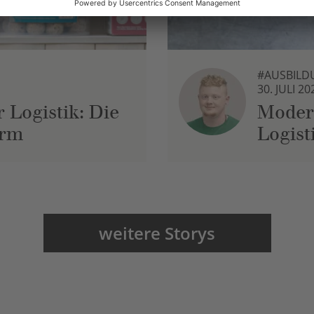
#AUSBILD
30. JULI 20
 Logistik: Die
Moder
urm
Logist
weitere Storys