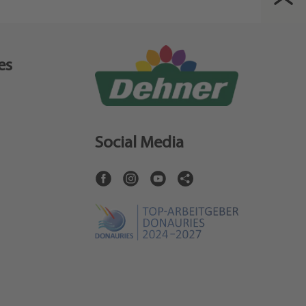
es
Social Media