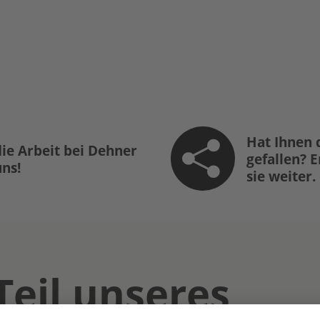
Hat Ihnen 
ie Arbeit bei Dehner
gefallen? 
uns!
sie weiter.
Teil unseres