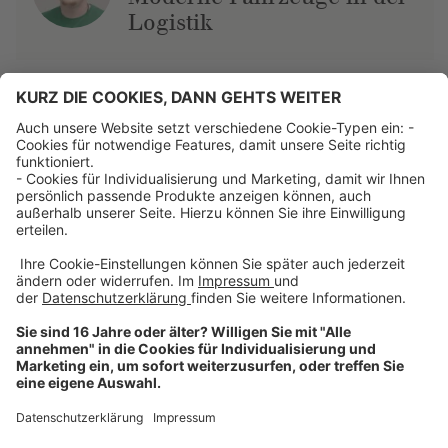
Logistik
Über uns
Dehner Unternehmen
Jobs bei Dehner